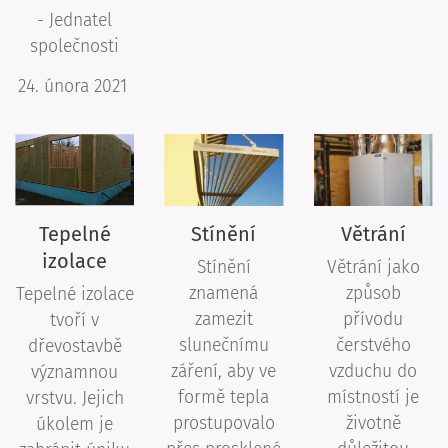
- Jednatel
společnosti
24. února 2021
Tepelné
Stínění
Větrání
izolace
Stínění
Větrání jako
znamená
způsob
Tepelné izolace
zamezit
přívodu
tvoří v
slunečnímu
čerstvého
dřevostavbě
záření, aby ve
vzduchu do
významnou
formě tepla
místností je
vrstvu. Jejich
prostupovalo
životně
úkolem je