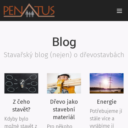
Blog
Stavařský blog (nejen) o dřevostavbách
Z čeho
Dřevo jako
Energie
stavět?
stavební
Potřebujeme jí
materiál
stále více a
Kdyby bylo
vyrábíme jí
možné stavět z
Pro někoho