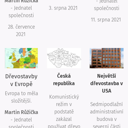
Martin Růžička
- Jednatel
- Jednatel
3. srpna 2021
společnosti
společnosti
11. srpna 2021
28. července
2021
Dřevostavby
Česká
Největší
v Evropě
republika
dřevostavba v
USA
Evropa to měla
Komunistický
složitější.
režim v
Sedmipodlažní
podstatě
administrativní
Martin Růžička
zakázal
budova v
- Jednatel
používat dřevo
severní části
společnosti