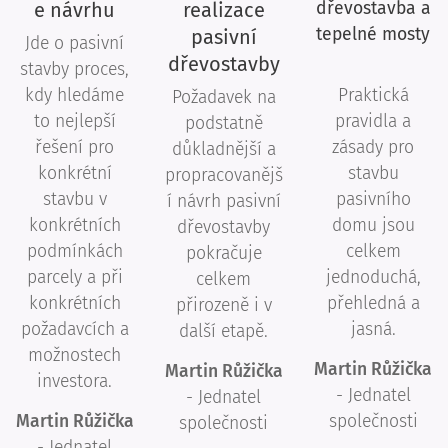
e návrhu
realizace
dřevostavba a
tepelné mosty
pasivní
Jde o pasivní
dřevostavby
stavby proces,
kdy hledáme
Praktická
Požadavek na
to nejlepší
pravidla a
podstatně
řešení pro
zásady pro
důkladnější a
konkrétní
stavbu
propracovanějš
stavbu v
pasivního
í návrh pasivní
konkrétních
domu jsou
dřevostavby
podmínkách
celkem
pokračuje
parcely a při
jednoduchá,
celkem
konkrétních
přehledná a
přirozeně i v
požadavcích a
jasná.
další etapě.
možnostech
Martin Růžička
Martin Růžička
investora.
- Jednatel
- Jednatel
Martin Růžička
společnosti
společnosti
- Jednatel