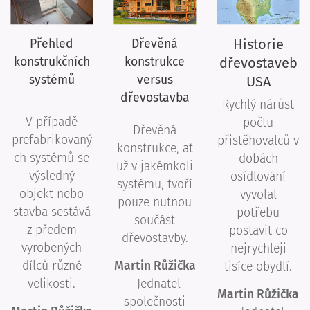
Historie
Přehled
Dřevěná
konstrukčních
konstrukce
dřevostaveb
systémů
versus
USA
dřevostavba
Rychlý nárůst
V případě
počtu
Dřevěná
prefabrikovaný
přistěhovalců v
konstrukce, ať
ch systémů se
dobách
už v jakémkoli
výsledný
osídlování
systému, tvoří
objekt nebo
vyvolal
pouze nutnou
stavba sestává
potřebu
součást
z předem
postavit co
dřevostavby.
vyrobených
nejrychleji
dílců různé
Martin Růžička
tisíce obydlí.
velikosti.
- Jednatel
Martin Růžička
společnosti