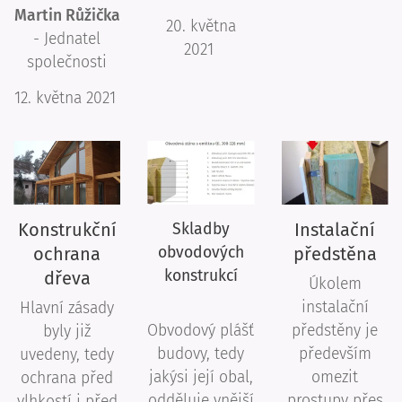
Martin Růžička
20. května
- Jednatel
2021
společnosti
12. května 2021
Konstrukční
Instalační
Skladby
ochrana
obvodových
předstěna
konstrukcí
dřeva
Úkolem
instalační
Hlavní zásady
Obvodový plášť
předstěny je
byly již
budovy, tedy
především
uvedeny, tedy
jakýsi její obal,
omezit
ochrana před
odděluje vnější
prostupy přes
vlhkostí i před