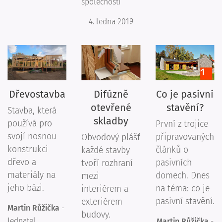
společnosti
4. ledna 2019
Dřevostavba
Difúzně
Co je pasivní
otevřené
stavění?
Stavba, která
skladby
používá pro
První z trojice
svojí nosnou
připravovaných
Obvodový plášť
konstrukci
článků o
každé stavby
dřevo a
pasivních
tvoří rozhraní
materiály na
domech. Dnes
mezi
jeho bázi.
na téma: co je
interiérem a
pasivní stavění.
exteriérem
Martin Růžička
-
budovy.
Jednatel
Martin Růžička
-