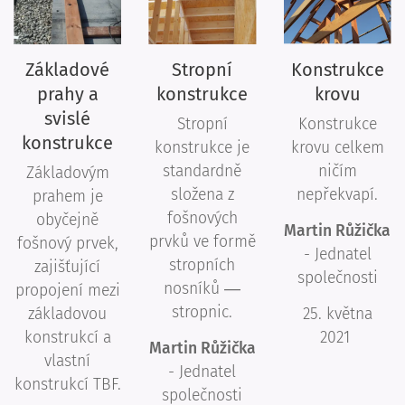
Základové
Stropní
Konstrukce
prahy a
konstrukce
krovu
svislé
Stropní
Konstrukce
konstrukce
konstrukce je
krovu celkem
standardně
ničím
Základovým
složena z
nepřekvapí.
prahem je
fošnových
obyčejně
Martin Růžička
prvků ve formě
fošnový prvek,
- Jednatel
stropních
zajišťující
společnosti
nosníků ―
propojení mezi
stropnic.
základovou
25. května
konstrukcí a
2021
Martin Růžička
vlastní
- Jednatel
konstrukcí TBF.
společnosti