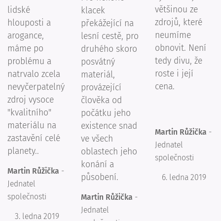
většinou ze
lidské
klacek
zdrojů, které
hlouposti a
překážející na
neumíme
arogance,
lesní cestě, pro
obnovit. Není
máme po
druhého skoro
tedy divu, že
problému a
posvátný
roste i její
natrvalo zcela
materiál,
cena.
nevyčerpatelný
provázející
zdroj vysoce
člověka od
"kvalitního"
počátku jeho
materiálu na
existence snad
Martin Růžička
-
zastavění celé
ve všech
Jednatel
planety..
oblastech jeho
společnosti
konání a
Martin Růžička
-
působení.
6. ledna 2019
Jednatel
společnosti
Martin Růžička
-
Jednatel
3. ledna 2019