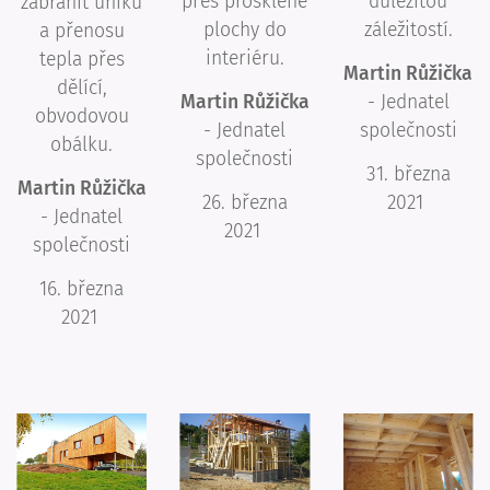
přes prosklené
důležitou
zabránit úniku
plochy do
záležitostí.
a přenosu
interiéru.
tepla přes
Martin Růžička
dělící,
Martin Růžička
- Jednatel
obvodovou
- Jednatel
společnosti
obálku.
společnosti
31. března
Martin Růžička
26. března
2021
- Jednatel
2021
společnosti
16. března
2021