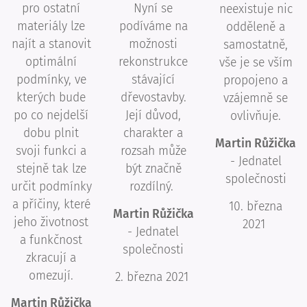
pro ostatní
Nyní se
neexistuje nic
materiály lze
podíváme na
odděleně a
najít a stanovit
možnosti
samostatně,
optimální
rekonstrukce
vše je se vším
podmínky, ve
stávající
propojeno a
kterých bude
dřevostavby.
vzájemně se
po co nejdelší
Její důvod,
ovlivňuje.
dobu plnit
charakter a
Martin Růžička
svoji funkci a
rozsah může
- Jednatel
stejně tak lze
být značně
společnosti
určit podmínky
rozdílný.
a příčiny, které
10. března
Martin Růžička
jeho životnost
2021
- Jednatel
a funkčnost
společnosti
zkracují a
omezují.
2. března 2021
Martin Růžička