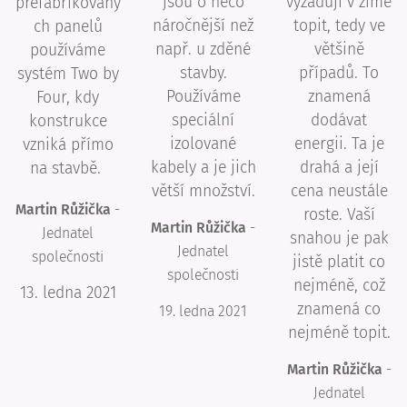
jsou o něco
vyžadují v zimě
prefabrikovaný
náročnější než
topit, tedy ve
ch panelů
např. u zděné
většině
používáme
stavby.
případů. To
systém Two by
Používáme
znamená
Four, kdy
speciální
dodávat
konstrukce
izolované
energii. Ta je
vzniká přímo
kabely a je jich
drahá a její
na stavbě.
větší množství.
cena neustále
Martin Růžička
-
roste. Vaší
Martin Růžička
-
Jednatel
snahou je pak
Jednatel
společnosti
jistě platit co
společnosti
nejméně, což
13. ledna 2021
znamená co
19. ledna 2021
nejméně topit.
Martin Růžička
-
Jednatel