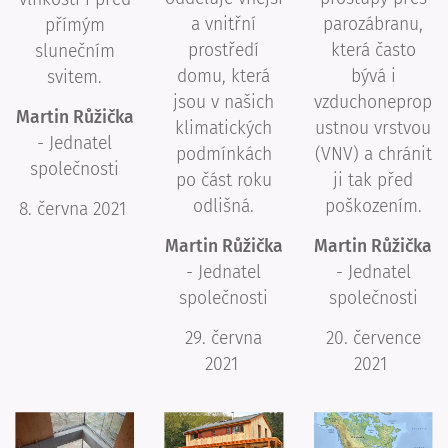
a vnitřní
parozábranu,
přímým
prostředí
která často
slunečním
domu, která
bývá i
svitem.
jsou v našich
vzduchoneprop
Martin Růžička
klimatických
ustnou vrstvou
- Jednatel
podmínkách
(VNV) a chránit
společnosti
po část roku
ji tak před
odlišná.
poškozením.
8. června 2021
Martin Růžička
Martin Růžička
- Jednatel
- Jednatel
společnosti
společnosti
29. června
20. července
2021
2021