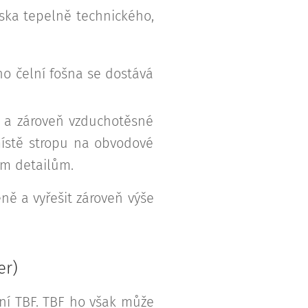
iska tepelně technického,
ho čelní fošna se dostává
 a zároveň vzduchotěsné
 místě stropu na obvodové
ým detailům.
ně a vyřešit zároveň výše
er)
ní TBF. TBF ho však může