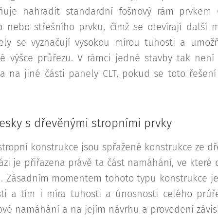
ňuje nahradit standardní fošnový rám prvkem 
o nebo střešního prvku, čímž se otevírají další 
nely se vyznačují vysokou mírou tuhosti a umožň
alé výšce průřezu. V rámci jedné stavby tak není
a na jiné části panely CLT, pokud se toto řeše
esky s dřevěnými stropními prvky
stropní konstrukce jsou spřažené konstrukce ze dř
zi je přiřazena právě ta část namáhání, ve které
. Zásadním momentem tohoto typu konstrukce je 
i a tím i míra tuhosti a únosnosti celého průř
vé namáhání a na jejím návrhu a provedení závisí