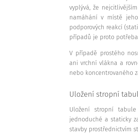
vyplývá, že nejcitlivějš
namáhání v místě jeho
podporových reakcí (sta
případů je proto potřeba "
V případě prostého no
ani vrchní vlákna a ro
nebo koncentrovaného za
Uložení stropní tabu
Uložení stropní tabul
jednoduché a staticky za
stavby prostřednictvím s