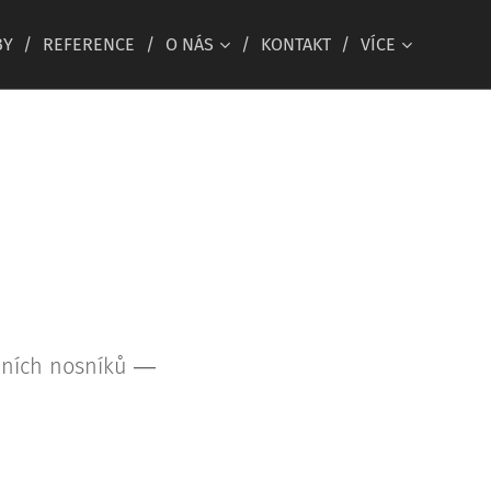
BY
REFERENCE
O NÁS
KONTAKT
VÍCE
opních nosníků ―