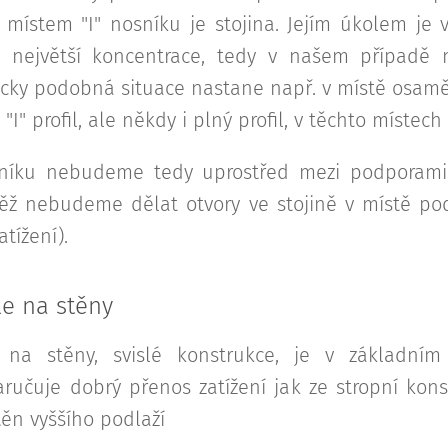
ím místem "I" nosníku je stojina. Jejím úkolem j
 největší koncentrace, tedy v našem případě 
ticky podobná situace nastane např. v místě osamě
I" profil, ale někdy i plný profil, v těchto místech 
sníku nebudeme tedy uprostřed mezi podporami 
vněž nebudeme dělat otvory ve stojině v místě p
tížení).
le na stěny
e na stěny, svislé konstrukce, je v základní
ručuje dobrý přenos zatížení jak ze stropní konst
těn vyššího podlaží