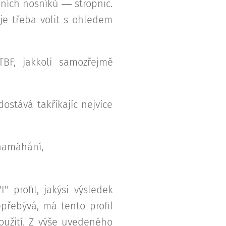
pních nosníků ― stropnic.
 je třeba volit s ohledem
TBF, jakkoli samozřejmě
ostává takříkajíc nejvíce
namáhání,
 profil, jakýsi výsledek
přebývá, má tento profil
oužití. Z výše uvedeného