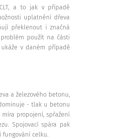
CLT, a to jak v případě
možnosti uplatnění dřeva
ují překlenout i značná
 problém použít na části
ní ukáže v daném případě
eva a železového betonu,
 dominuje - tlak u betonu
míra propojení, spřažení
ezu. Spojovací spára pak
 fungování celku.