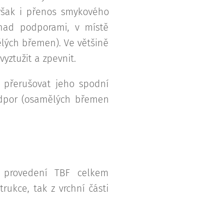
e však i přenos smykového
nad podporami, v místě
lých břemen). Ve většině
vyztužit a zpevnit.
přerušovat jeho spodní
odpor (osamělých břemen
m provedení TBF celkem
rukce, tak z vrchní části