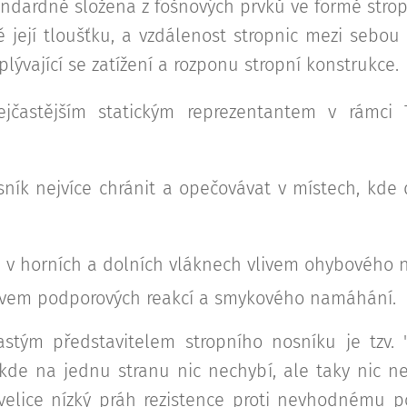
andardně složena z fošnových prvků ve formě stro
ě její tloušťku, a vzdálenost stropnic mezi sebou
lývající se zatížení a rozponu stropní konstrukce.
ejčastějším statickým reprezentantem v rámci 
ník nejvíce chránit a opečovávat v místech, kde d
 v horních a dolních vláknech vlivem ohybového 
livem podporových reakcí a smykového namáhání.
tým představitelem stropního nosníku je tzv. "I"
 kde na jednu stranu nic nechybí, ale taky nic ne
velice nízký práh rezistence proti nevhodnému p