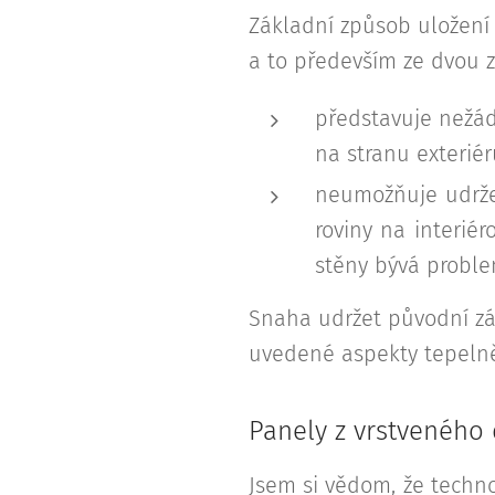
Základní způsob uložení 
a to především ze dvou 
představuje nežád
na stranu exteriér
neumožňuje udrže
roviny na interié
stěny bývá proble
Snaha udržet původní zák
uvedené aspekty tepelně
Panely z vrstveného 
Jsem si vědom, že techn