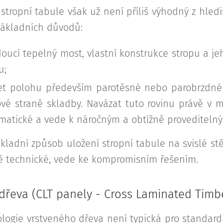
stropní tabule však už není příliš výhodný z hled
základních důvodů:
oucí tepelný most, vlastní konstrukce stropu a je
u;
t polohu především parotěsné nebo parobrzdné
rové straně skladby. Navázat tuto rovinu právě v
matické a vede k náročným a obtížně provediteln
ladní způsob uložení stropní tabule na svislé stě
 technické, vede ke kompromisním řešením.
dřeva (CLT panely - Cross Laminated Timb
ologie vrstveného dřeva není typická pro standard