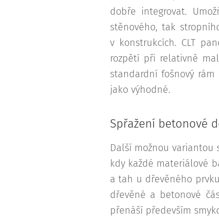
dobře integrovat. Umož
stěnového, tak stropníh
v konstrukcích. CLT pa
rozpětí při relativně m
standardní fošnový rám 
jako výhodné.
Spřažení betonové d
Další možnou variantou 
kdy každé materiálové bá
a tah u dřevěného prvku
dřevěné a betonové část
přenáší především smyko