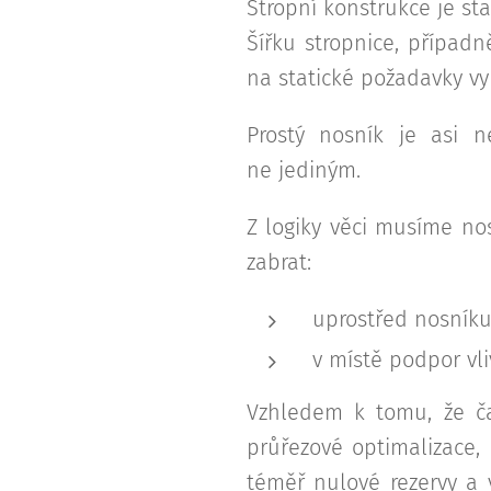
Stropní konstrukce je st
Šířku stropnice, případn
na statické požadavky vyp
Prostý nosník je asi n
ne jediným.
Z logiky věci musíme nos
zabrat:
uprostřed nosníku
v místě podpor v
Vzhledem k tomu, že čas
průřezové optimalizace,
téměř nulové rezervy a 