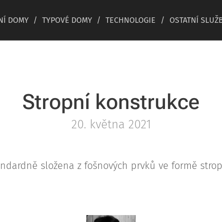
NÍ DOMY
TYPOVÉ DOMY
TECHNOLOGIE
OSTATNÍ SLUŽ
Stropní konstrukce
20. května 2021
tandardně složena z fošnových prvků ve formě str