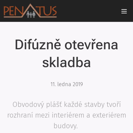
Difúzně otevřena
skladba
11. ledna 2019
Obvodový plášť každé stavby tvoří
rozhraní mezi interiérem a exteriérem
budovy.