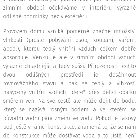
zimním období očekáváme v interiéru výrazně
odlišné podmínky, než v exteriéru.
Provozem domu vzniká poměrně značné množství
vlhkosti (prosté pobývání osob, koupání, vaření,
apod.), kterou teplý vnitřní vzduch celkem dobře
absorbuje. Venku je ale v zimním období vzduch
výrazně chladnější a tedy sušší. Přirozeností těchto
dvou odlišných prostředí je dosáhnout
rovnovážného stavu a pak se teplý a vlhkostí
nasycený vnitřní vzduch "dere" přes dělící obálku
směrem ven. Na své cestě ale může dojít do bodu,
který se nazývá rosným bodem, a ve kterém se
původní vodní pára změní ve vodu. Pokud je takový
bod ještě v rámci konstrukce, znamená to, že se nám
do konstrukce může dostávat voda a to jistě není