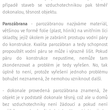
případě staveb se vzduchotechnikou pak téměř
dokonalou, těsnost objektu.
Parozábrana
- parozábranou nazýváme materiál,
většinou ve formě folie (plast, hliník) na vnitřním líci
skladby, jejíž úkolem je zabránit prostupu vodní páry
do konstrukce. Kvalita parozábran a tedy schopnost
propouštět vodní páru se může i výrazně lišit. Pokud
páru do konstrukce nepustíme, nemůže tam
zkondenzovat a problém je tedy vyřešen. No, tak
úplně to není, protože vyřešení jednoho problému
bohužel neznamená, že nemohou vzniknout další.
- dokonale provedená parozábrana znamená, že
objekt je v podstatě dokonale těsný, což ale u domů
bez vzduchotechniky není žádoucí a pokud není