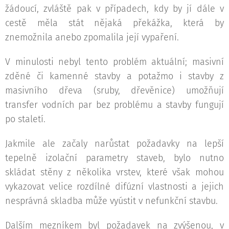
žádoucí, zvláště pak v případech, kdy by jí dále v
cestě měla stát nějaká překážka, která by
znemožnila anebo zpomalila její vypaření.
V minulosti nebyl tento problém aktuální; masivní
zděné či kamenné stavby a potažmo i stavby z
masivního dřeva (sruby, dřevěnice) umožňují
transfer vodních par bez problému a stavby fungují
po staletí.
Jakmile ale začaly narůstat požadavky na lepší
tepelně izolační parametry staveb, bylo nutno
skládat stěny z několika vrstev, které však mohou
vykazovat velice rozdílné difúzní vlastnosti a jejich
nesprávná skladba může vyústit v nefunkční stavbu.
Dalším mezníkem byl požadavek na zvýšenou, v