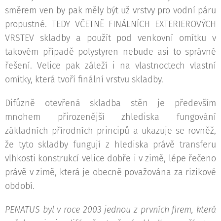
směrem ven by pak měly být už vrstvy pro vodní páru
propustné. TEDY VČETNĚ FINÁLNÍCH EXTERIEROVÝCH
VRSTEV skladby a použít pod venkovní omítku v
takovém případě polystyren nebude asi to správné
řešení. Velice pak záleží i na vlastnoctech vlastní
omítky, která tvoří finální vrstvu skladby.
Difůzně otevřená skladba stěn je především
mnohem přirozenější zhlediska fungování
základních přírodních principů a ukazuje se rovněž,
že tyto skladby fungují z hlediska právě transferu
vlhkosti konstrukcí velice dobře i v zimě, lépe řečeno
právě v zimě, která je obecně považována za rizikové
období.
PENATUS byl v roce 2003 jednou z prvních firem, která