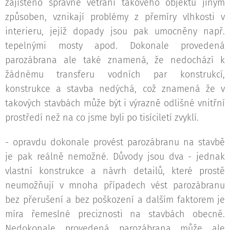
zajištěno správné větrání takového objektu jiným
způsoben, vznikají problémy z přemíry vlhkosti v
interieru, jejíž dopady jsou pak umocněny např.
tepelnými mosty apod. Dokonale provedená
parozábrana ale také znamená, že nedochází k
žádnému transferu vodních par konstrukcí,
konstrukce a stavba nedýchá, což znamená že v
takových stavbách může být i výrazně odlišné vnitřní
prostředí než na co jsme byli po tisíciletí zvyklí.
- opravdu dokonale provést parozábranu na stavbě
je pak reálně nemožné. Důvody jsou dva - jednak
vlastní konstrukce a návrh detailů, které prostě
neumožňují v mnoha případech vést parozábranu
bez přerušení a bez poškození a dalším faktorem je
míra řemeslné preciznosti na stavbách obecně.
Nedokonale provedená parozábrana může ale