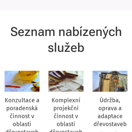
Seznam nabízených
služeb
Konzultace a
Komplexní
Údržba,
poradenská
projekční
oprava a
činnost v
činnost v
adaptace
oblasti
oblasti
dřevostaveb
dřevostaveb
dřevostaveb