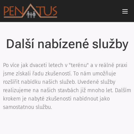
Další nabízené služby
Po více jak dvaceti letech v "terénu" a v reálné praxi
jsme získali řadu zkušeností. To nám umožňuje
rozšířit nabídku našich služeb. Uvedené služby
realizujeme na našich stavbách již mnoho let. Dalším
krokem je nabyté zkušenosti nabídnout jako
samostatnou službu.