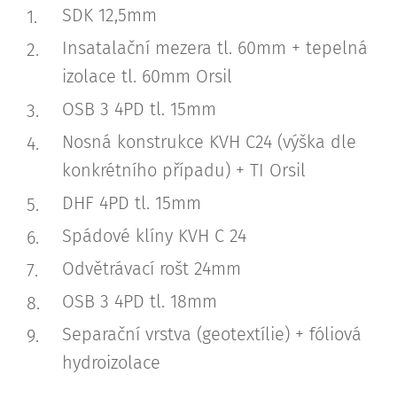
SDK 12,5mm
Insatalační mezera tl. 60mm + tepelná
izolace tl. 60mm Orsil
OSB 3 4PD tl. 15mm
Nosná konstrukce KVH C24 (výška dle
konkrétního případu) + TI Orsil
DHF 4PD tl. 15mm
Spádové klíny KVH C 24
Odvětrávací rošt 24mm
OSB 3 4PD tl. 18mm
Separační vrstva (geotextílie) + fóliová
hydroizolace