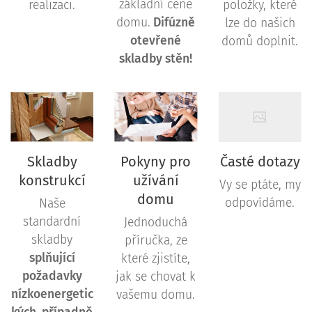
základní ceně
realizaci.
položky, které
domu.
Difúzně
lze do našich
otevřené
domů doplnit.
skladby stěn!
Skladby
Pokyny pro
Časté dotazy
konstrukcí
užívání
Vy se ptáte, my
domu
odpovídáme.
Naše
standardní
Jednoduchá
skladby
příručka, ze
splňující
které zjistíte,
požadavky
jak se chovat k
nízkoenergetic
vašemu domu.