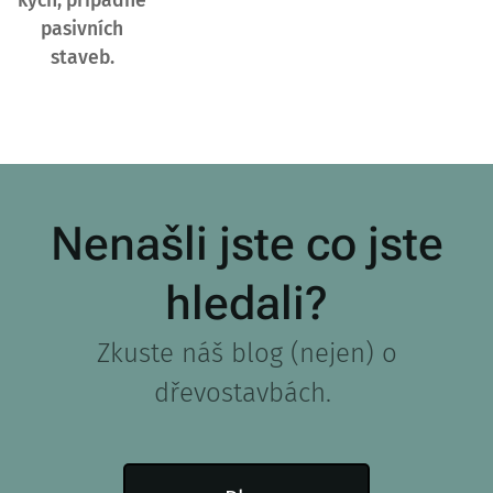
kých, případně
pasivních
staveb.
Nenašli jste co jste
hledali?
Zkuste náš blog (nejen) o
dřevostavbách.