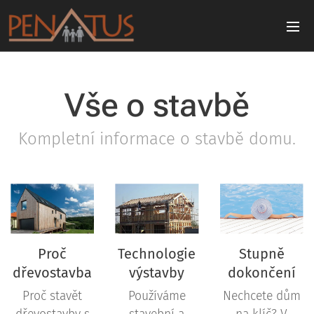
Vše o stavbě
Kompletní informace o stavbě domu.
Proč
Technologie
Stupně
dřevostavba
výstavby
dokončení
Proč stavět
Používáme
Nechcete dům