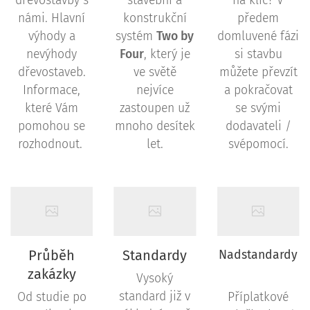
dřevostavby s
stavební a
na klíč? V
námi. Hlavní
konstrukční
předem
výhody a
systém
Two by
domluvené fázi
nevýhody
Four
, který je
si stavbu
dřevostaveb.
ve světě
můžete převzít
Informace,
nejvíce
a pokračovat
které Vám
zastoupen už
se svými
pomohou se
mnoho desítek
dodavateli /
rozhodnout.
let.
svépomocí.
Průběh
Standardy
Nadstandardy
zakázky
Vysoký
standard již v
Od studie po
Příplatkové